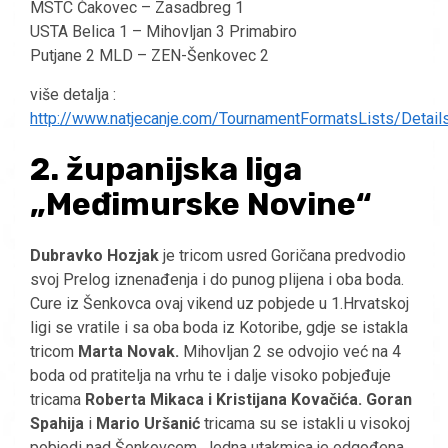
MSTC Čakovec – Zasadbreg 1
USTA Belica 1 – Mihovljan 3 Primabiro
Putjane 2 MLD – ZEN-Šenkovec 2
više detalja :
http://www.natjecanje.com/TournamentFormatsLists/Detail
2. županijska liga
„Međimurske Novine“
Dubravko Hozjak
je tricom usred Goričana predvodio
svoj Prelog iznenađenja i do punog plijena i oba boda.
Cure iz Šenkovca ovaj vikend uz pobjede u 1.Hrvatskoj
ligi se vratile i sa oba boda iz Kotoribe, gdje se istakla
tricom
Marta Novak.
Mihovljan 2 se odvojio već na 4
boda od pratitelja na vrhu te i dalje visoko pobjeđuje
tricama
Roberta Mikaca i Kristijana Kovačića.
Goran
Spahija
i
Mario Uršanić
tricama su se istakli u visokoj
pobjedi nad Šenkovcem. Jedna utakmica je odgođena