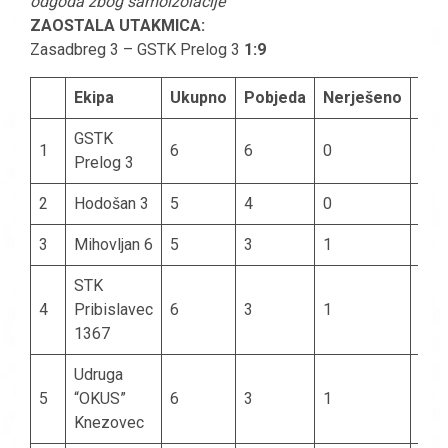
odgoda zbog samoizolacije
ZAOSTALA UTAKMICA:
Zasadbreg 3 – GSTK Prelog 3
1:9
Ekipa
Ukupno
Pobjeda
Nerješeno
Izg
GSTK
1
6
6
0
0
Prelog 3
2
Hodošan 3
5
4
0
1
3
Mihovljan 6
5
3
1
1
STK
4
Pribislavec
6
3
1
2
1367
Udruga
5
“OKUS”
6
3
1
2
Knezovec