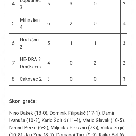
Lopatinec
4
5
3
0
2
3
Mihovljan
5
6
2
0
4
4
Hodošan
6
5
1
1
3
2
HE-DRA 3
7
4
0
2
2
Draškovec
8
Čakovec 2
3
0
0
3
Skor igrača:
Nino Bašek (18-0), Dominik Filipašić (17-1), Damir
Ivanuša (10-3), Karlo Šoltić (11-4), Mario Glavak (10-5),
Nenad Perko (6-3), Miljenko Belovari (7-5), Vinko Grgić
(10-8), Jan Zrna (8-7), Domagoj Turk (9-9), Rajko Bel (6-