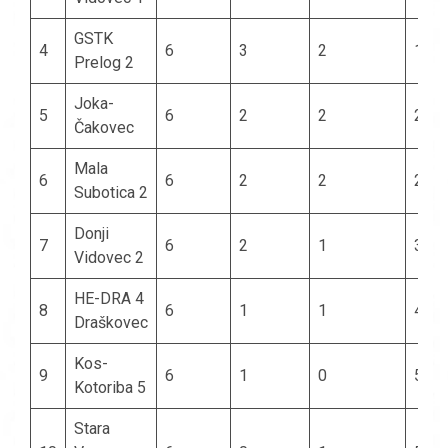
GSTK
4
6
3
2
1
Prelog 2
Joka-
5
6
2
2
2
Čakovec
Mala
6
6
2
2
2
Subotica 2
Donji
7
6
2
1
3
Vidovec 2
HE-DRA 4
8
6
1
1
4
Draškovec
Kos-
9
6
1
0
5
Kotoriba 5
Stara