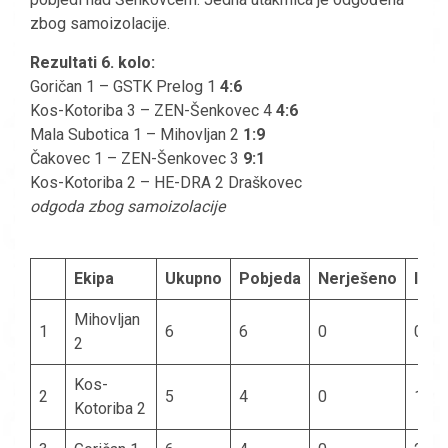
zbog samoizolacije.
Rezultati 6. kolo:
Goričan 1 – GSTK Prelog 1
4:6
Kos-Kotoriba 3 – ZEN-Šenkovec 4
4:6
Mala Subotica 1 – Mihovljan 2
1:9
Čakovec 1 – ZEN-Šenkovec 3
9:1
Kos-Kotoriba 2 – HE-DRA 2 Draškovec
odgoda zbog samoizolacije
Ekipa
Ukupno
Pobjeda
Nerješeno
Izgu
Mihovljan
1
6
6
0
0
2
Kos-
2
5
4
0
1
Kotoriba 2