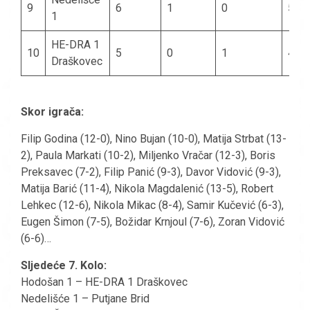
9
6
1
0
5
1
HE-DRA 1
10
5
0
1
4
Draškovec
Skor igrača:
Filip Godina (12-0), Nino Bujan (10-0), Matija Strbat (13-
2), Paula Markati (10-2), Miljenko Vračar (12-3), Boris
Preksavec (7-2), Filip Panić (9-3), Davor Vidović (9-3),
Matija Barić (11-4), Nikola Magdalenić (13-5), Robert
Lehkec (12-6), Nikola Mikac (8-4), Samir Kučević (6-3),
Eugen Šimon (7-5), Božidar Krnjoul (7-6), Zoran Vidović
(6-6)…
Sljedeće 7. Kolo:
Hodošan 1 – HE-DRA 1 Draškovec
Nedelišće 1 – Putjane Brid