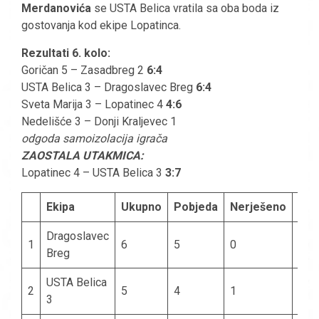
Merdanovića
se USTA Belica vratila sa oba boda iz
gostovanja kod ekipe Lopatinca.
Rezultati 6. kolo:
Goričan 5 – Zasadbreg 2
6:4
USTA Belica 3 – Dragoslavec Breg
6:4
Sveta Marija 3 – Lopatinec 4
4:6
Nedelišće 3 – Donji Kraljevec 1
odgoda samoizolacija igrača
ZAOSTALA UTAKMICA:
Lopatinec 4 – USTA Belica 3
3:7
Ekipa
Ukupno
Pobjeda
Nerješeno
Izg
Dragoslavec
1
6
5
0
1
Breg
USTA Belica
2
5
4
1
0
3