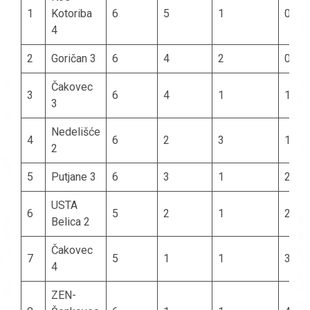
1
Kotoriba
6
5
1
0
4
2
Goričan 3
6
4
2
0
Čakovec
3
6
4
1
1
3
Nedelišće
4
6
2
3
1
2
5
Putjane 3
6
3
1
2
USTA
6
5
2
1
2
Belica 2
Čakovec
7
5
1
1
3
4
ZEN-