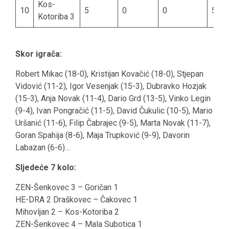
Kos-
10
5
0
0
5
Kotoriba 3
Skor igrača:
Robert Mikac (18-0), Kristijan Kovačić (18-0), Stjepan
Vidović (11-2), Igor Vesenjak (15-3), Dubravko Hozjak
(15-3), Anja Novak (11-4), Dario Grd (13-5), Vinko Legin
(9-4), Ivan Pongračić (11-5), David Čukulic (10-5), Mario
Uršanić (11-6), Filip Čabrajec (9-5), Marta Novak (11-7),
Goran Spahija (8-6), Maja Trupković (9-9), Davorin
Labazan (6-6)…
Sljedeće 7 kolo:
ZEN-Šenkovec 3 – Goričan 1
HE-DRA 2 Draškovec – Čakovec 1
Mihovljan 2 – Kos-Kotoriba 2
ZEN-Šenkovec 4 – Mala Subotica 1