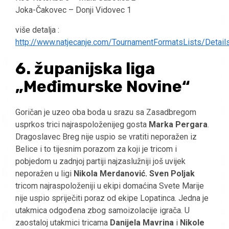
Joka-Čakovec – Donji Vidovec 1
više detalja :
http://www.natjecanje.com/TournamentFormatsLists/Detail
6. županijska liga
„Međimurske Novine“
Goričan je uzeo oba boda u srazu sa Zasadbregom
usprkos trici najraspoloženijeg gosta
Marka Pergara
.
Dragoslavec Breg nije uspio se vratiti neporažen iz
Belice i to tijesnim porazom za koji je tricom i
pobjedom u zadnjoj partiji najzaslužniji još uvijek
neporažen u ligi
Nikola Merdanović. Sven Poljak
tricom najraspoloženiji u ekipi domaćina Svete Marije
nije uspio spriječiti poraz od ekipe Lopatinca. Jedna je
utakmica odgođena zbog samoizolacije igrača. U
zaostaloj utakmici tricama
Danijela Mavrina
i
Nikole