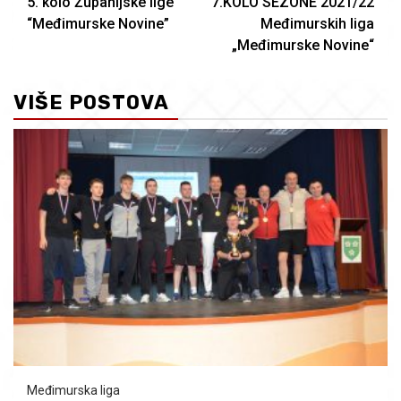
5. kolo Županijske lige
7.KOLO SEZONE 2021/22
Reading
“Međimurske Novine”
Međimurskih liga
„Međimurske Novine“
VIŠE POSTOVA
Međimurska liga