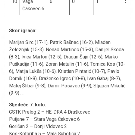
10
Vaga
6
0
1
5
Čakovec 6
Skor igrača:
Marijan Sirc (17-1), Patrik Bašnec (16-2), Mladen
Železnjak (15-3), Nenad Martinec (15-3), Danijel Škoda
(8-3), Ivica Marton (12-5), Dragan Šajn (12-6), Marko
Puškadija (11-6), Zoran Matulin (11-6), Tomica Kos (10-
6), Matija Lukša (10-6), Kristian Pintarić (10-7), Pavlo
Dornik (10-8), Draženko Igrec (10-8), Ivan Gabaj (8-7),
Matej Šlibar (9-8), Damir Posavec (9-9), Stjepan Mikulić
(9-9) …
Sljedeće 7. kolo:
GSTK Prelog 2 – HE-DRA 4 Draškovec
Putjane 7 – Stara Vaga Čakovec 6
Goričan 2 – Donji Vidovec 2
Kos-Kotoriba 5 – Mala Subotica 2