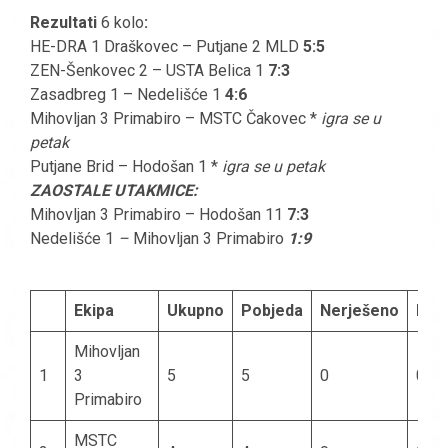
Rezultati
6 kolo
:
HE-DRA 1 Draškovec – Putjane 2 MLD
5:5
ZEN-Šenkovec 2 – USTA Belica 1
7:3
Zasadbreg 1 – Nedelišće 1
4:6
Mihovljan 3 Primabiro – MSTC Čakovec *
igra se u
petak
Putjane Brid – Hodošan 1 *
igra se u petak
ZAOSTALE UTAKMICE:
Mihovljan 3 Primabiro – Hodošan 11
7:3
Nedelišće 1
–
Mihovljan 3 Primabiro
1:9
Ekipa
Ukupno
Pobjeda
Nerješeno
Izgu
Mihovljan
1
3
5
5
0
0
Primabiro
MSTC