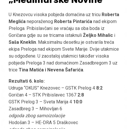
U Knezovcu visoka pobjeda domaćina uz tricu
Roberta
Meglića
neporaženog
Roberta Pintarića
nad ekipom
Preloga. Pribislavčani se vraćaju sa oba boda iz
Goričana gdje su se tricama istaknuli
Željko Mihalic
i
Saša Kneklin
. Maksimalnu desetku je ostvarila treća
ekipa Preloga nad ekipom Svete Marije. Dvije utakmice
su odgođene. U zaostaloj utakmici također visoka
pobjeda Preloga 3 nad domaćinom Zasadbregom 3 uz
trice
Tina Matića i Nevena Šafarića
.
Rezultati 6. kolo:
Udruga “OKUS” Knezovec – GSTK Prelog 4
8:2
Goričan 4 – STK Pribislavec 1367
2:8
GSTK Prelog 3 – Sveta Marija 4
10:0
Zasadbreg 3 – Mihovljan 6
odgoda zbog samoizolacije
Hodošan 3 – HE-DRA 5 Draškovec