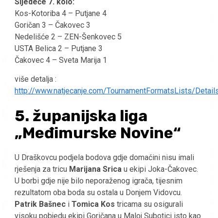
Sljedeće 7. kolo:
Kos-Kotoriba 4 – Putjane 4
Goričan 3 – Čakovec 3
Nedelišće 2 – ZEN-Šenkovec 5
USTA Belica 2 – Putjane 3
Čakovec 4 – Sveta Marija 1
više detalja :
http://www.natjecanje.com/TournamentFormatsLists/Detail
5. županijska liga
„Međimurske Novine“
U Draškovcu podjela bodova gdje domaćini nisu imali
rješenja za tricu
Marijana Srica
u ekipi Joka-Čakovec.
U borbi gdje nije bilo neporaženog igrača, tijesnim
rezultatom oba boda su ostala u Donjem Vidovcu.
Patrik Bašnec
i
Tomica Kos
tricama su osigurali
visoku pobjedu ekipi Goričana u Maloj Subotici isto kao