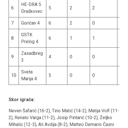
HE-DRA 5
6
5
2
2
1
Draškovec
7
Goričan 4
6
2
0
4
GSTK
8
6
1
1
4
Prelog 4
Zasadbreg
9
4
0
0
4
3
Sveta
10
5
0
0
5
Marija 4
Skor igrača:
Neven Šafarić (16-2), Tino Matić (14-2), Matija Volf (11-
2), Renato Varga (11-2), Josip Pintarić (10-2), Željko
Mihalic (12-3), Ali Avdija (8-2), Matteo Demario Časni