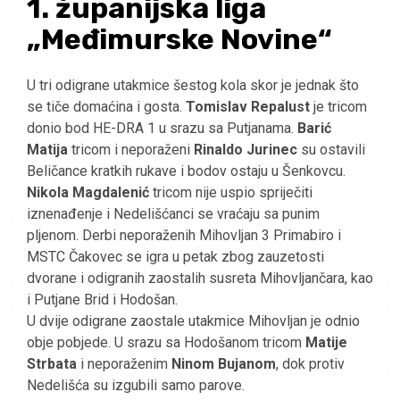
1. županijska liga
„Međimurske Novine“
U tri odigrane utakmice šestog kola skor je jednak što
se tiče domaćina i gosta.
Tomislav Repalust
je tricom
donio bod HE-DRA 1 u srazu sa Putjanama.
Barić
Matija
tricom i neporaženi
Rinaldo Jurinec
su ostavili
Beličance kratkih rukave i bodov ostaju u Šenkovcu.
Nikola Magdalenić
tricom nije uspio spriječiti
iznenađenje i Nedelišćanci se vraćaju sa punim
pljenom. Derbi neporaženih Mihovljan 3 Primabiro i
MSTC Čakovec se igra u petak zbog zauzetosti
dvorane i odigranih zaostalih susreta Mihovljančara, kao
i Putjane Brid i Hodošan.
U dvije odigrane zaostale utakmice Mihovljan je odnio
obje pobjede. U srazu sa Hodošanom tricom
Matije
Strbata
i neporaženim
Ninom Bujanom
, dok protiv
Nedelišća su izgubili samo parove.