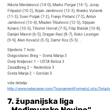
Nikola Merdanović (14-0), Marko Pergar (14-1), Josip
Filipašić (10-2), Bojan Jambrović (13-3), Branko Vučenik
(11-3), Sven Poljak (7-2), Franjo Pintarić (7-2), Anton
Jambrović (13-4), Mladen Trbuhović (12-5), Stjepan
Kolarić (10-5), Tihomir Horvat (7-5), Filip Blažek (10-8),
Danijel Mavrin (6-5), Dragan Raić (8-7), Roko Lesinger
(9-9), Alen Kovačić (5-5), Damir Kos (5-5) …
Sljedeće 7. kolo:
Dragoslavec Breg – Sveta Marija 3
Donji Kraljevec 1 – USTA Belica 3
Zasadbreg 2 – Nedelišće 3
Sveta Marija 2 – Goričan 5
više detalja :
http://www.natjecanje.com/TournamentFormatsLists/Detail
7. županijska liga
„Međimurske Novine“