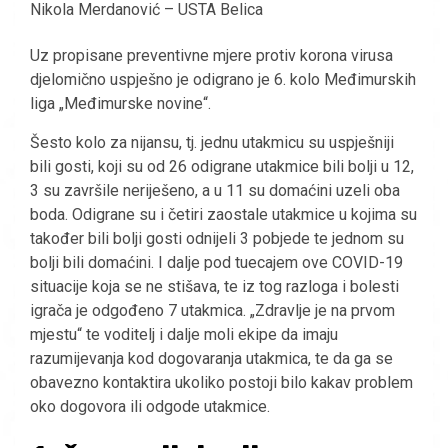
Nikola Merdanović – USTA Belica
Uz propisane preventivne mjere protiv korona virusa
djelomično uspješno je odigrano je 6. kolo Međimurskih
liga „Međimurske novine“.
Šesto kolo za nijansu, tj. jednu utakmicu su uspješniji
bili gosti, koji su od 26 odigrane utakmice bili bolji u 12,
3 su završile neriješeno, a u 11 su domaćini uzeli oba
boda. Odigrane su i četiri zaostale utakmice u kojima su
također bili bolji gosti odnijeli 3 pobjede te jednom su
bolji bili domaćini. I dalje pod tuecajem ove COVID-19
situacije koja se ne stišava, te iz tog razloga i bolesti
igrača je odgođeno 7 utakmica. „Zdravlje je na prvom
mjestu“ te voditelj i dalje moli ekipe da imaju
razumijevanja kod dogovaranja utakmica, te da ga se
obavezno kontaktira ukoliko postoji bilo kakav problem
oko dogovora ili odgode utakmice.