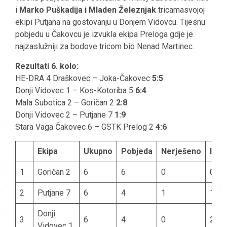
i
Marko Puškadija i Mladen Železnjak
tricamasvojoj
ekipi Putjana na gostovanju u Donjem Vidovcu. Tijesnu
pobjedu u Čakovcu je izvukla ekipa Preloga gdje je
najzaslužniji za bodove tricom bio Nenad Martinec.
Rezultati 6. kolo:
HE-DRA 4 Draškovec – Joka-Čakovec
5:5
Donji Vidovec 1 – Kos-Kotoriba 5
6:4
Mala Subotica 2 – Goričan 2
2:8
Donji Vidovec 2 – Putjane 7
1:9
Stara Vaga Čakovec 6 – GSTK Prelog 2
4:6
Ekipa
Ukupno
Pobjeda
Nerješeno
Izgu
1
Goričan 2
6
6
0
0
2
Putjane 7
6
4
1
1
Donji
3
6
4
0
2
Vidovec 1