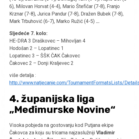
6), Milovan Horvat (4-4), Mario Štefičar (7-8), Franjo
Krznar (7-8), Jurica Pandur (7-8), Dražen Bubek (7-8),
Mark Trbuhović (6-7), Marko Ružić (4-5)
…
Sljedeće 7. kolo:
HE-DRA 3 Draškovec – Mihovljan 4
Hodošan 2 – Lopatinec 1
Lopatinec 3 – ŠŠK ČAK Čakovec
Čakovec 2 – Donji Kraljevec 2
više detalja :
http://www.natjecanje.com/TournamentFormatsLists/Detail
4. županijska liga
„Međimurske Novine“
Visoka pobjeda na gostovanju kod Putjana ekipe
Čakovca za koju su tricama najzaslužniji
Vladimir