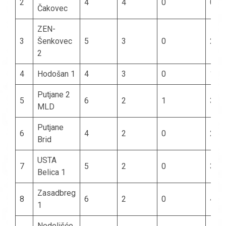
2
4
4
0
0
Čakovec
ZEN-
3
Šenkovec
5
3
0
2
2
4
Hodošan 1
4
3
0
1
Putjane 2
5
6
2
1
3
MLD
Putjane
6
4
2
0
2
Brid
USTA
7
5
2
0
3
Belica 1
Zasadbreg
8
6
2
0
4
1
Nedelišće