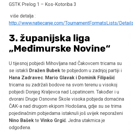
GSTK Prelog 1 – Kos-Kotoriba 3
više detalja :
http://www.natjecanje.com/TournamentFormatsLists/Detail
3. županijska liga
„Međimurske Novine“
U tijesnoj pobjedi Mihovljana nad Čakovcem tricama su
se istakli
Dražen Bubek
te pobjedom u zadnjoj partiji i
Hana Zadravec
.
Mario Glavak i Dominik Filipašić
tricama su zadržali bodove na svom terenu u visokoj
pobjedi Donjeg Kraljevca nad Lopatincem. Također i u
dvorani Druge Osnovne Škole visoka pobjeda domaćina
ČAK-a nad drugom ekipom Hodošana, gdje su se trima
pojedinačnim pobjedama istaknuli još uvijek neporaženi
Nino Bašek
te
Vinko Grgić
. Jedna utakmica je
odgođena.