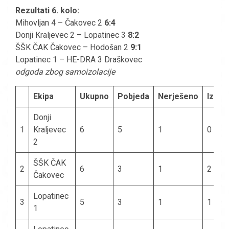
Rezultati 6. kolo:
Mihovljan 4 – Čakovec 2
6:4
Donji Kraljevec 2 – Lopatinec 3
8:2
ŠŠK ČAK Čakovec – Hodošan 2
9:1
Lopatinec 1 – HE-DRA 3 Draškovec
odgoda zbog samoizolacije
Ekipa
Ukupno
Pobjeda
Nerješeno
Izgub
Donji
1
Kraljevec
6
5
1
0
2
ŠŠK ČAK
2
6
3
1
2
Čakovec
Lopatinec
3
5
3
1
1
1