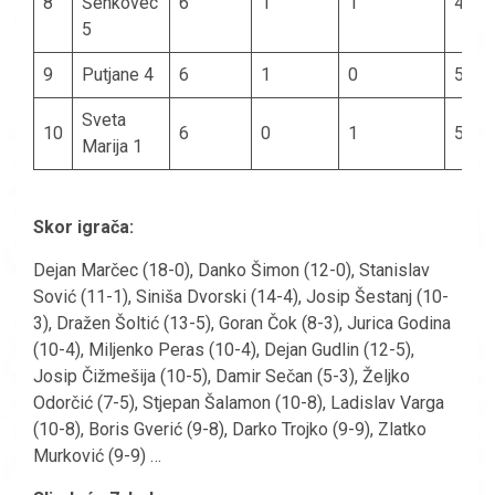
8
Šenkovec
6
1
1
4
5
9
Putjane 4
6
1
0
5
Sveta
10
6
0
1
5
Marija 1
Skor igrača:
Dejan Marčec (18-0), Danko Šimon (12-0), Stanislav
Sović (11-1), Siniša Dvorski (14-4), Josip Šestanj (10-
3), Dražen Šoltić (13-5), Goran Čok (8-3), Jurica Godina
(10-4), Miljenko Peras (10-4), Dejan Gudlin (12-5),
Josip Čižmešija (10-5), Damir Sečan (5-3), Željko
Odorčić (7-5), Stjepan Šalamon (10-8), Ladislav Varga
(10-8), Boris Gverić (9-8), Darko Trojko (9-9), Zlatko
Murković (9-9) …