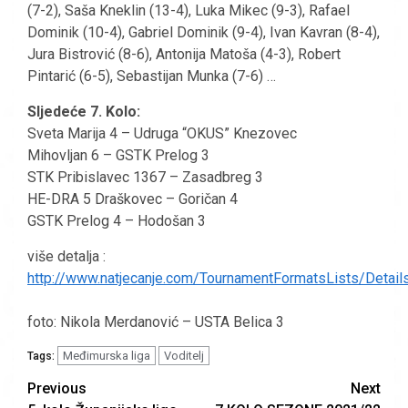
(7-2), Saša Kneklin (13-4), Luka Mikec (9-3), Rafael
Dominik (10-4), Gabriel Dominik (9-4), Ivan Kavran (8-4),
Jura Bistrović (8-6), Antonija Matoša (4-3), Robert
Pintarić (6-5), Sebastijan Munka (7-6) …
Sljedeće 7. Kolo:
Sveta Marija 4 – Udruga “OKUS” Knezovec
Mihovljan 6 – GSTK Prelog 3
STK Pribislavec 1367 – Zasadbreg 3
HE-DRA 5 Draškovec – Goričan 4
GSTK Prelog 4 – Hodošan 3
više detalja :
http://www.natjecanje.com/TournamentFormatsLists/Detail
foto: Nikola Merdanović – USTA Belica 3
Međimurska liga
Voditelj
Tags:
Continue
Previous
Next