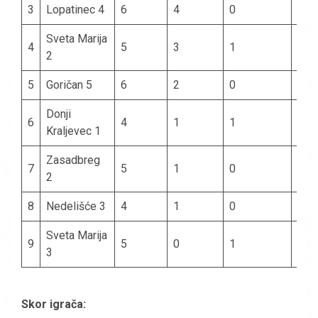
3
Lopatinec 4
6
4
0
2
Sveta Marija
4
5
3
1
1
2
5
Goričan 5
6
2
0
4
Donji
6
4
1
1
2
Kraljevec 1
Zasadbreg
7
5
1
0
4
2
8
Nedelišće 3
4
1
0
3
Sveta Marija
9
5
0
1
4
3
Skor igrača: