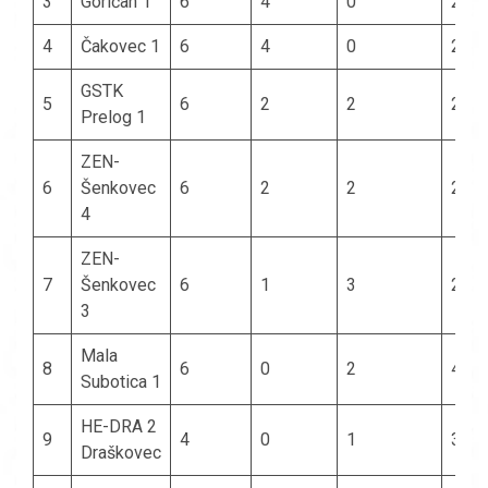
3
Goričan 1
6
4
0
2
4
Čakovec 1
6
4
0
2
GSTK
5
6
2
2
2
Prelog 1
ZEN-
6
Šenkovec
6
2
2
2
4
ZEN-
7
Šenkovec
6
1
3
2
3
Mala
8
6
0
2
4
Subotica 1
HE-DRA 2
9
4
0
1
3
Draškovec