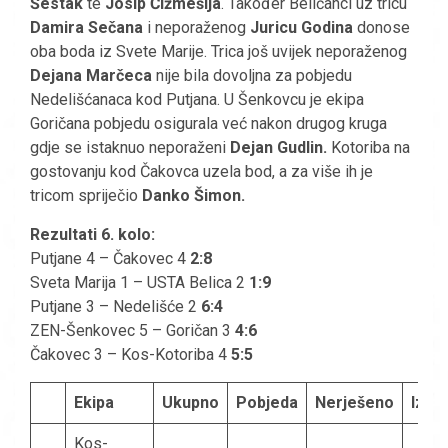
Šestak
te
Josip Čižmešija
. Također Beličanci uz tricu
Damira Sečana
i neporaženog
Juricu Godina
donose
oba boda iz Svete Marije. Trica još uvijek neporaženog
Dejana Marčeca
nije bila dovoljna za pobjedu
Nedelišćanaca kod Putjana. U Šenkovcu je ekipa
Goričana pobjedu osigurala već nakon drugog kruga
gdje se istaknuo neporaženi
Dejan Gudlin.
Kotoriba na
gostovanju kod Čakovca uzela bod, a za više ih je
tricom spriječio
Danko Šimon.
Rezultati 6. kolo:
Putjane 4 – Čakovec 4
2:8
Sveta Marija 1 – USTA Belica 2
1:9
Putjane 3 – Nedelišće 2
6:4
ZEN-Šenkovec 5 – Goričan 3
4:6
Čakovec 3 – Kos-Kotoriba 4
5:5
Ekipa
Ukupno
Pobjeda
Nerješeno
Izgu
Kos-