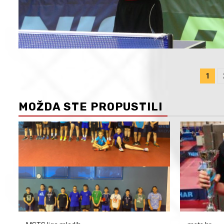
Po
1
nav
MOŽDA STE PROPUSTILI