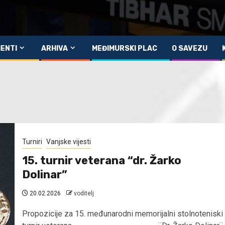
ENTI
ARHIVA
MEĐIMURSKI PLAC
O SAVEZU
Turniri
Vanjske vijesti
15. turnir veterana “dr. Žarko
Dolinar”
20.02.2026
voditelj
Propozicije za 15. međunarodni memorijalni stolnoteniski