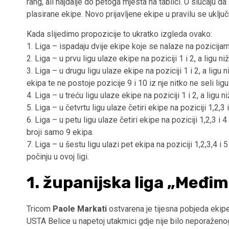
rang, ali najdalje do petoga mjesta na tablici. U slučaju d
plasirane ekipe. Novo prijavljene ekipe u pravilu se uključu
Kada slijedimo propozicije to ukratko izgleda ovako:
1. Liga – ispadaju dvije ekipe koje se nalaze na pozicijam
2. Liga – u prvu ligu ulaze ekipe na poziciji 1 i 2, a ligu niž
3. Liga – u drugu ligu ulaze ekipe na poziciji 1 i 2, a lig
ekipa te ne postoje pozicije 9 i 10 iz nje nitko ne seli ligu
4. Liga – u treću ligu ulaze ekipe na poziciji 1 i 2, a ligu ni
5. Liga – u četvrtu ligu ulaze četiri ekipe na poziciji 1,2,3 
6. Liga – u petu ligu ulaze četiri ekipe na poziciji 1,2,3 i 4
broji samo 9 ekipa.
7. Liga – u šestu ligu ulazi pet ekipa na poziciji 1,2,3,4 i
počinju u ovoj ligi.
1. županijska liga „Međi
Tricom
Paole Markati
ostvarena je tijesna pobjeda ekip
USTA Belice u napetoj utakmici gdje nije bilo neporaženog