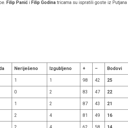
ipe.
Filip Panić
i
Filip Godina
tricama su ispratili goste iz Putjana
da
Neriješeno
Izgubljeno
+
–
Bodovi
1
1
98
42
25
0
2
83
47
22
1
2
87
43
21
2
4
81
49
16
2
4
62
58
14