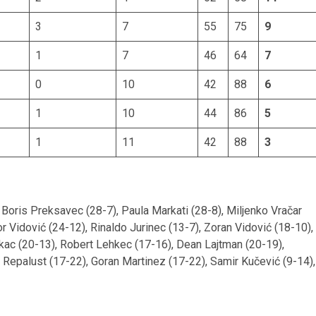
3
7
55
75
9
1
7
46
64
7
0
10
42
88
6
1
10
44
86
5
1
11
42
88
3
), Boris Preksavec (28-7), Paula Markati (28-8), Miljenko Vračar
r Vidović (24-12), Rinaldo Jurinec (13-7), Zoran Vidović (18-10),
ikac (20-13), Robert Lehkec (17-16), Dean Lajtman (20-19),
v Repalust (17-22), Goran Martinez (17-22), Samir Kučević (9-14),