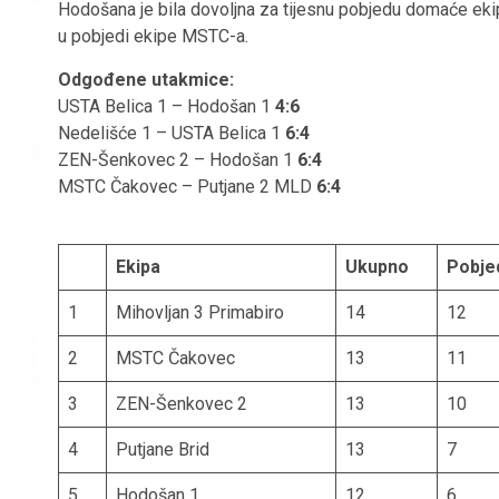
Hodošana je bila dovoljna za tijesnu pobjedu domaće ek
u pobjedi ekipe MSTC-a.
Odgođene utakmice:
USTA Belica 1 – Hodošan 1
4:6
Nedelišće 1 – USTA Belica 1
6:4
ZEN-Šenkovec 2 – Hodošan 1
6:4
MSTC Čakovec – Putjane 2 MLD
6:4
Ekipa
Ukupno
Pobje
1
Mihovljan 3 Primabiro
14
12
2
MSTC Čakovec
13
11
3
ZEN-Šenkovec 2
13
10
4
Putjane Brid
13
7
5
Hodošan 1
12
6