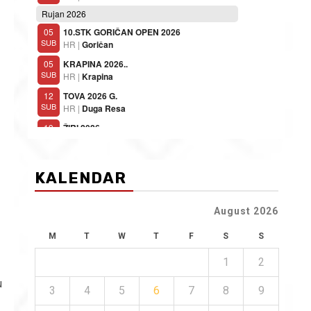
KALENDAR
August 2026
M
T
W
T
F
S
S
1
2
u
3
4
5
6
7
8
9