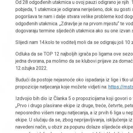
Od 28 odgođenih utakmica u ovoj pauzi odigrano je njih 1
pobjeda, 1 utakmica je odigrana neriješeno, dok su gosti 
pogoršava te nam i dalje stvara velike probleme kod dogovo
odgođenih utakmica. „Zdravlje je na prvom mjestu“ te vo
dogovaraju termine sljedećih utakmica ako su one izvan s
Slijedi nam 14.kolo te voditelj moli da se odigraju još 10 
Odluka da se TOP 12 najboljih igrača po ligama ove sezone
jedna dvorana, pa molimo da se klubovi prijave za domaćin
12.ožujka 2022.
Budući da postoje nejasnoće oko ispadanja iz lige i tko ul
propozicije natjecanja koje možete vidjeti na:
https://msts
Izdvojio bih dio iz Članka 5 o propozicijama koji govori o
„Prvo i drugo plasirane ekipe iz druge, treće, četvrte, pe
neposredno višem rangu natjecanja, a iz prvih 6 liga u ne
ekipe. U slučaju da se, zbog neprijavljivanja, isključenja i
navedeni način, u obzir za popunu dolaze slijedeće ekipe