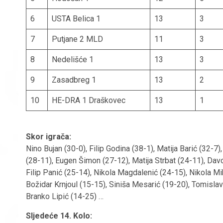
6
USTA Belica 1
13
3
7
Putjane 2 MLD
11
3
8
Nedelišće 1
13
3
9
Zasadbreg 1
13
2
10
HE-DRA 1 Draškovec
13
1
Skor igrača:
Nino Bujan (30-0), Filip Godina (38-1), Matija Barić (32-7
(28-11), Eugen Šimon (27-12), Matija Strbat (24-11), Davo
Filip Panić (25-14), Nikola Magdalenić (24-15), Nikola M
Božidar Krnjoul (15-15), Siniša Mesarić (19-20), Tomisla
Branko Lipić (14-25) …
Sljedeće 14. Kolo: