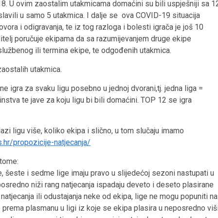
8. U ovim zaostalim utakmicama domaćini su bili uspješniji sa 1
slavili u samo 5 utakmica. I dalje se ova COVID-19 situacija
ra i odigravanja, te iz tog razloga i bolesti igrača je još 10
ditelj poručuje ekipama da sa razumijevanjem druge ekipe
lužbenog ili termina ekipe, te odgođenih utakmica.
zaostalih utakmica.
 igra za svaku ligu posebno u jednoj dvorani,tj. jedna liga =
stva te jave za koju ligu bi bili domaćini. TOP 12 se igra
azi ligu više, koliko ekipa i slično, u tom slučaju imamo
.hr/propozicije-natjecanja/
 tome:
te, šeste i sedme lige imaju pravo u slijedećoj sezoni nastupati u
posredno niži rang natjecanja ispadaju deveto i deseto plasirane
z natjecanja ili odustajanja neke od ekipa, lige ne mogu popuniti na
 prema plasmanu u ligi iz koje se ekipa plasira u neposredno viš