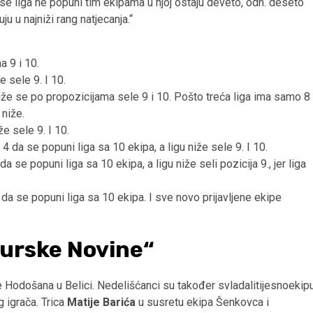
a se liga ne popuni tim ekipama u njoj ostaju deveto, odn. deseto
ju u najniži rang natjecanja.“
a 9 i 10.
e sele 9. I 10.
u niže se po propozicijama sele 9 i 10. Pošto treća liga ima samo 8
 niže.
že sele 9. I 10.
i 4 da se popuni liga sa 10 ekipa, a ligu niže sele 9. I 10.
 da se popuni liga sa 10 ekipa, a ligu niže seli pozicija 9., jer liga
 5 da se popuni liga sa 10 ekipa. I sve novo prijavljene ekipe
murske Novine“
e Hodošana u Belici. Nedelišćanci su također svladalitijesnoekip
 igrača. Trica
Matije Barića
u susretu ekipa Šenkovca i