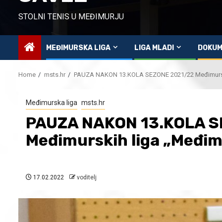
STOLNI TENIS U MEĐIMURJU
MEĐIMURSKA LIGA
LIGA MLADI
DOKUM
Home
msts.hr
PAUZA NAKON 13.KOLA SEZONE 2021/22 Međimursk
Međimurska liga
msts.hr
PAUZA NAKON 13.KOLA S
Međimurskih liga „Međim
17.02.2022
voditelj