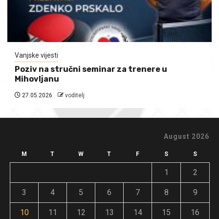
Vanjske vijesti
Poziv na stručni seminar za trenere u
Mihovljanu
27.05.2026
voditelj
August 2026
M
T
W
T
F
S
S
1
2
3
4
5
6
7
8
9
10
11
12
13
14
15
16