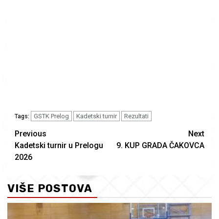
GSTK Prelog
Kadetski turnir
Rezultati
Tags:
Continue
Previous
Next
Kadetski turnir u Prelogu
9. KUP GRADA ČAKOVCA
Reading
2026
VIŠE POSTOVA