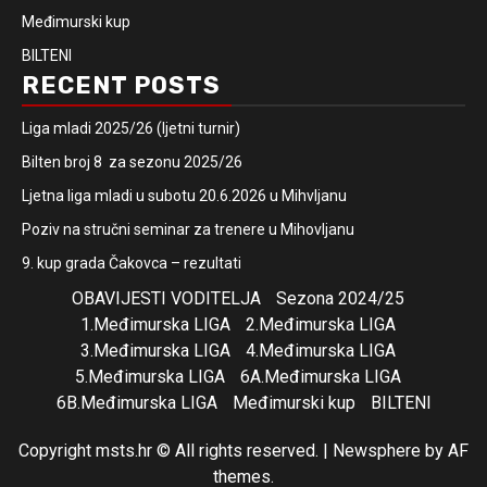
Međimurski kup
BILTENI
RECENT POSTS
Liga mladi 2025/26 (ljetni turnir)
Bilten broj 8 za sezonu 2025/26
Ljetna liga mladi u subotu 20.6.2026 u Mihvljanu
Poziv na stručni seminar za trenere u Mihovljanu
9. kup grada Čakovca – rezultati
OBAVIJESTI VODITELJA
Sezona 2024/25
1.Međimurska LIGA
2.Međimurska LIGA
3.Međimurska LIGA
4.Međimurska LIGA
5.Međimurska LIGA
6A.Međimurska LIGA
6B.Međimurska LIGA
Međimurski kup
BILTENI
Copyright msts.hr © All rights reserved.
|
Newsphere
by AF
themes.