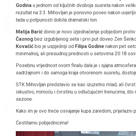
Godina
u jednom od ključnih dvoboja susreta nakon veli
rezultat na 3:3. Mihovljan je ponovno poveo nakon uvjerl
tada u potpunosti dobila dramatski ton.
Matija Barić
donio je novo izjednačenje pobjedom proti
Časnog
bez izgubljenog seta i prvi put doveo Zen Šenk
Kovačić
bio je uspješniji od
Filipa Godine
nakon pet seto
minimalnoj, ali presudnoj prednosti u setovima 20:18 osv
Posebnu vrijednost ovom finalu dala je i sjajna atmosfera
sadržajnom i do samoga kraja otvorenom susretu, dostoj
STK Mihovljan predstavio se kao izuzetno mlad, ali čvrs
iskustvo, mirnoću i čvrstinu u odlučujućim trenucima, što m
sezone.
Kako im je ovo treće osvajanje kupa zaredom, prijelazni
Čestitamo pobjednicima!