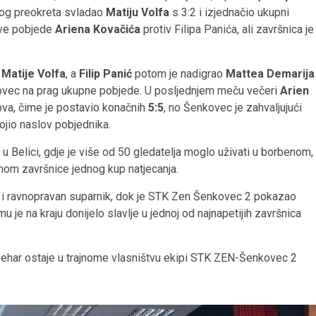
kog preokreta svladao
Matiju Volfa
s 3:2 i izjednačio ukupni
jive pobjede
Ariena Kovačića
protiv Filipa Panića, ali završnica je
v
Matije Volfa
, a
Filip Panić
potom je nadigrao
Mattea Demarija
ovec na prag ukupne pobjede. U posljednjem meču večeri
Arien
va, čime je postavio konačnih
5:5
, no Šenkovec je zahvaljujući
ojio naslov pobjednika.
 u Belici, gdje je više od 50 gledatelja moglo uživati u borbenom,
nom završnice jednog kup natjecanja.
t i ravnopravan suparnik, dok je STK Zen Šenkovec 2 pokazao
u je na kraju donijelo slavlje u jednoj od najnapetijih završnica
 pehar ostaje u trajnome vlasništvu ekipi STK ZEN-Šenkovec 2