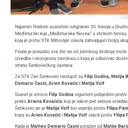
Napetim finalnim susretom odigranim 30. travnja u Društv
Međimurski kup „Međimurske Novine“ u stolnom tenisu, a
koja je protiv STK Mihovljan slavila zahvaljujući boljoj uku
Finale je ponudilo sve što se od završnog dvoboja može 
izvedbe i neizvjesnu završnicu u kojoj je odlučivao dosl
stranu Šenkovečkog sastava.
Za STK Zen Šenkovec nastupili su
Filip Godina, Matija B
Demario Časni, Arien Kovačić i Matija Volf
.
Susret je otvorio
Filip Godina
sigurnom pobjedom protiv
preko
Ariena Kovačića
, koji je nakon pet setova svlada
Šenkovec jer je
Matija Volf
bio uvjerljiv protiv
Filipa Pan
kojoj su
Arien Kovačić
i
Matija Volf
slavili protiv
Filipa 
Kada je
Matteo Demario Časni
poražen od
Matije Bari