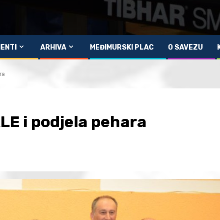
ENTI
ARHIVA
MEĐIMURSKI PLAC
O SAVEZU
ra
LE i podjela pehara