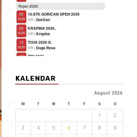
KALENDAR
August 2026
M
T
W
T
F
S
S
1
2
3
4
5
6
7
8
9