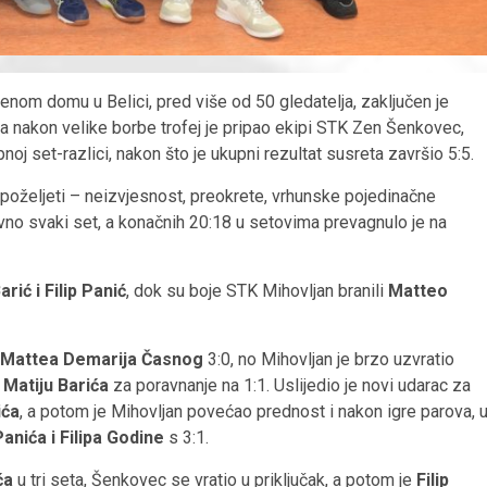
enom domu u Belici, pred više od 50 gledatelja, zaključen je
 nakon velike borbe trofej je pripao ekipi STK Zen Šenkovec,
pnoj set-razlici, nakon što je ukupni rezultat susreta završio 5:5.
poželjeti – neizvjesnost, preokrete, vrhunske pojedinačne
ovno svaki set, a konačnih 20:18 u setovima prevagnulo je na
arić i Filip Panić
, dok su boje STK Mihovljan branili
Matteo
Mattea Demarija Časnog
3:0, no Mihovljan je brzo uzvratio
o
Matiju Barića
za poravnanje na 1:1. Uslijedio je novi udarac za
ića
, a potom je Mihovljan povećao prednost i nakon igre parova, 
Panića i Filipa Godine
s 3:1.
ća
u tri seta, Šenkovec se vratio u priključak, a potom je
Filip