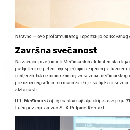
Naravno — evo preformuliranog i sportskije oblikovanog 
Završna svečanost
Na završnoj svečanosti Međimurskih stolnoteniskih liga 
podijeljeni su pehari najuspješnijim ekipama po ligama, č
i natjecateljski iznimno zanimljiva sezona međimurskog 
priznanja nagrađene su momčadi koje su tijekom sezone po
stabilnosti.
U
1. Međimurskoj ligi
naslov najbolje ekipe osvojio je
Z
treću poziciju zauzeo
STK Putjane Restart.