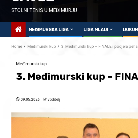
STOLNI TENIS U MEĐIMURJU
MEĐIMURSKA LIGA
LIGA MLADI
DOKUM
Home
Međimurski kup
3. Međimurski kup – FINALE i podjela peha
Međimurski kup
3. Međimurski kup – FINA
09.05.2026
voditelj