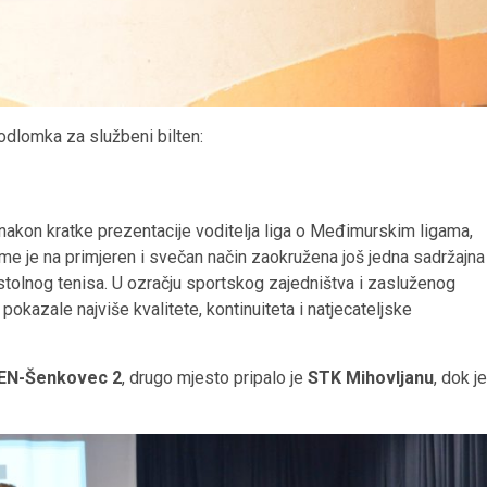
odlomka za službeni bilten:
nakon kratke prezentacije voditelja liga o Međimurskim ligama,
ime je na primjeren i svečan način zaokružena još jedna sadržajna
stolnog tenisa. U ozračju sportskog zajedništva i zasluženog
kazale najviše kvalitete, kontinuiteta i natjecateljske
EN-Šenkovec 2
, drugo mjesto pripalo je
STK Mihovljanu
, dok je