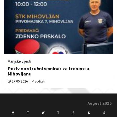
Vanjske vijesti
Poziv na stručni seminar za trenere u
Mihovljanu
27.05.2026
voditelj
August 2026
M
T
W
T
F
S
S