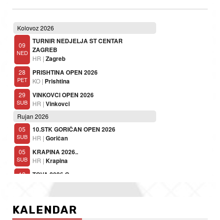
KALENDAR