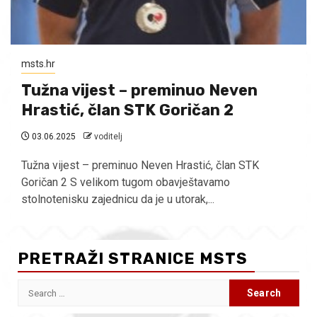
msts.hr
Tužna vijest – preminuo Neven
Hrastić, član STK Goričan 2
03.06.2025
voditelj
Tužna vijest – preminuo Neven Hrastić, član STK
Goričan 2 S velikom tugom obavještavamo
stolnotenisku zajednicu da je u utorak,...
PRETRAŽI STRANICE MSTS
Search
for: