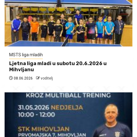
MSTS liga mladih
Ljetna liga mladi u subotu 20.6.2026 u
Mihvljanu
08.06.2026
voditelj