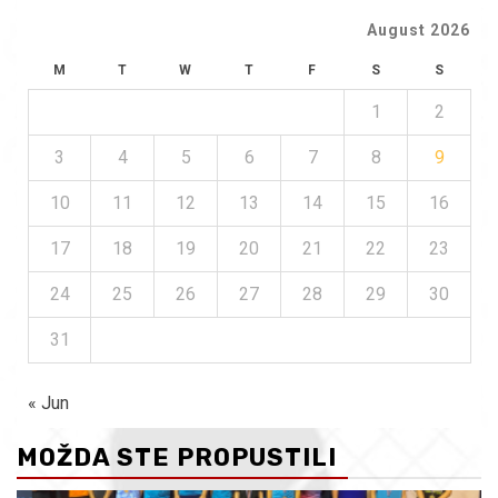
August 2026
M
T
W
T
F
S
S
1
2
3
4
5
6
7
8
9
10
11
12
13
14
15
16
17
18
19
20
21
22
23
24
25
26
27
28
29
30
31
« Jun
MOŽDA STE PROPUSTILI