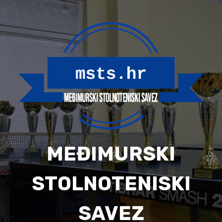
Skip
to
content
MEĐIMURSKI
STOLNOTENISKI
SAVEZ