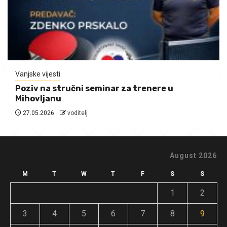
Vanjske vijesti
Poziv na stručni seminar za trenere u
Mihovljanu
27.05.2026
voditelj
August 2026
M
T
W
T
F
S
S
1
2
3
4
5
6
7
8
9