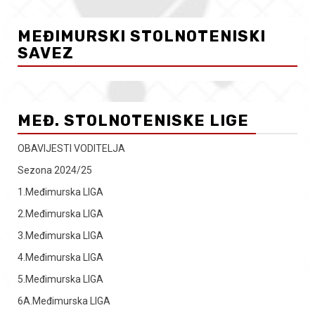
MEĐIMURSKI STOLNOTENISKI
SAVEZ
MEĐ. STOLNOTENISKE LIGE
OBAVIJESTI VODITELJA
Sezona 2024/25
1.Međimurska LIGA
2.Međimurska LIGA
3.Međimurska LIGA
4.Međimurska LIGA
5.Međimurska LIGA
6A.Međimurska LIGA