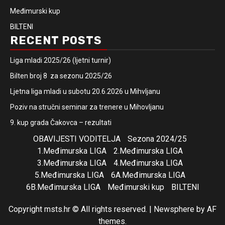
Međimurski kup
BILTENI
RECENT POSTS
Liga mladi 2025/26 (ljetni turnir)
Bilten broj 8 za sezonu 2025/26
Ljetna liga mladi u subotu 20.6.2026 u Mihvljanu
Poziv na stručni seminar za trenere u Mihovljanu
9. kup grada Čakovca – rezultati
OBAVIJESTI VODITELJA
Sezona 2024/25
1.Međimurska LIGA
2.Međimurska LIGA
3.Međimurska LIGA
4.Međimurska LIGA
5.Međimurska LIGA
6A.Međimurska LIGA
6B.Međimurska LIGA
Međimurski kup
BILTENI
Copyright msts.hr © All rights reserved.
|
Newsphere
by AF
themes.