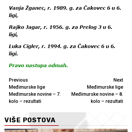
Vanja Žganec
, r. 1989. g. za
Čakovec 6
u 6.
ligi,
Rajko Jagar
, r. 1956. g. za
Prelog 3
u 6.
ligi,
Luka Cigler
, r. 1994. g. za
Čakovec 6
u 6.
ligi.
Pravo nastupa odmah.
Continue
Previous
Next
Međimurske lige
Međimurske lige
Reading
Međimurske novine – 7.
Međimurske novine – 8.
kolo – rezultati
kolo – rezultati
VIŠE POSTOVA