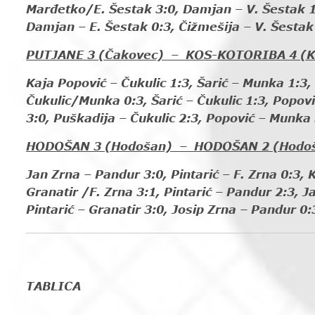
Marđetko/E. Šestak 3:0, Damjan – V. Šestak 1:
Damjan – E. Šestak 0:3, Čižmešija – V. Šestak 
PUTJANE 3 (Čakovec) – KOS-KOTORIBA 4 (Ko
Kaja Popović – Čukulic 1:3, Šarić – Munka 1:3,
Čukulic/Munka 0:3, Šarić – Čukulic 1:3, Popovi
3:0, Puškadija – Čukulic 2:3, Popović – Munka 
HODOŠAN 3 (Hodošan) – HODOŠAN 2 (Hodoš
Jan Zrna – Pandur 3:0, Pintarić – F. Zrna 0:3, 
Granatir /F. Zrna 3:1, Pintarić – Pandur 2:3, Ja
Pintarić – Granatir 3:0, Josip Zrna – Pandur 0:
TABLICA