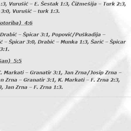
3, Vurušić – E. Šestak 1:3, Čižmešija – Turk 2:3,
3:0, Vurušić – turk 1:3.
toriba) 4:6
 Drabić – Špicar 3:1, Popović/Puškadija –
ć – Špicar 3:0, Drabić – Munka 1:3, Šarić – Špicar
3:1.
an) 5:5
K. Markati – Granatir 3:1, Jan Zrna/Josip Zrna –
n Zrna – Granatir 3:1, K. Markati – F. Zrna 2:3,
3, Jan Zrna – F. Zrna 1:3.