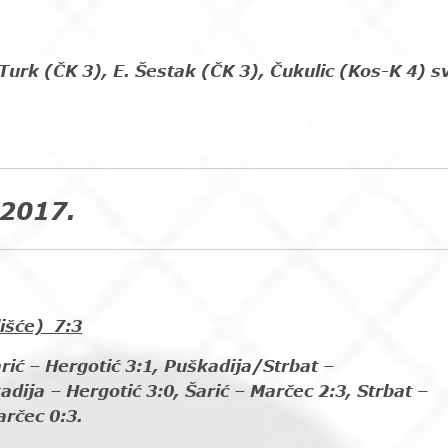
 Turk (ČK 3), E. Šestak (ČK 3), Čukulic (Kos-K 4) sv
2017.
išće) 7:3
rić – Hergotić 3:1, Puškadija/Strbat –
dija – Hergotić 3:0, Šarić – Marčec 2:3, Strbat –
arčec 0:3.