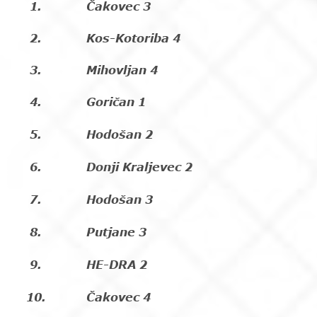
1.
Čakovec 3
2.
Kos-Kotoriba 4
3.
Mihovljan 4
4.
Goričan 1
5.
Hodošan 2
6.
Donji Kraljevec 2
7.
Hodošan 3
8.
Putjane 3
9.
HE-DRA 2
10.
Čakovec 4