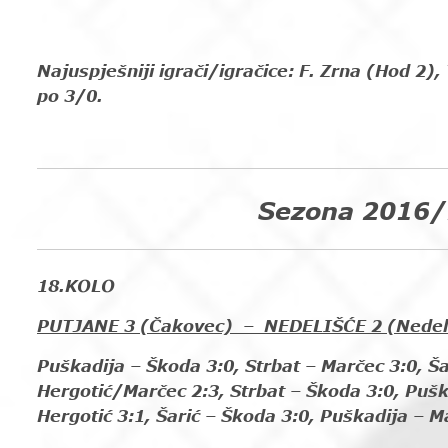
Najuspješniji igrači/igračice:
F. Zrna (Hod 2),
po 3/0.
Sezona 2016/
18.KOLO
PUTJANE 3 (Čakovec) – NEDELIŠĆE 2 (Nedel
Puškadija – Škoda 3:0, Strbat – Marčec 3:0, Ša
Hergotić/Marčec 2:3, Strbat – Škoda 3:0, Puška
Hergotić 3:1, Šarić – Škoda 3:0, Puškadija – M