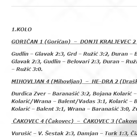
1.KOLO
GORIČAN 1 (Goričan) – DONJI KRALJEVEC 2 (
Gudlin – Glavak 2:3, Grd – Ružić 3:2, Đuran – 
Glavak 2:3, Gudlin – Belovari 2:3, Đuran – Ruži
– Ružić 3:0.
MIHOVLJAN 4 (Mihovljan) – HE-DRA 2 (Draš
Đurđica Zver – Baranašić 3:2, Bojana Kolarić 
Kolarić/Wrana – Balent/Vadas 3:1, Kolarić – B
Kolarić – Balent 3:1, Wrana – Baranašić 3:0, Z
ČAKOVEC 4 (Čakovec) – ČAKOVEC 3 (Čakove
Vurušić – V. Šestak 2:3, Damjan – Turk 1:3, Č