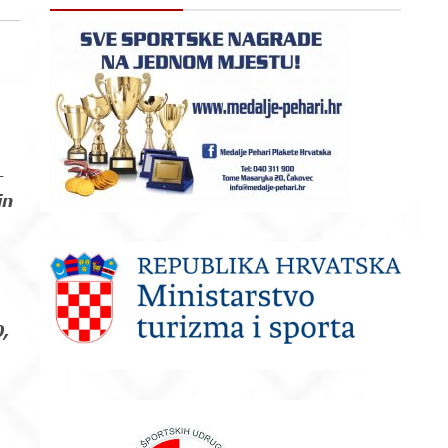
–
in
0,