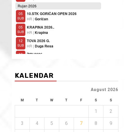
KALENDAR
August 2026
M
T
W
T
F
S
S
1
2
3
4
5
6
7
8
9