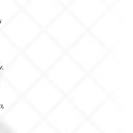
i
V.
3,