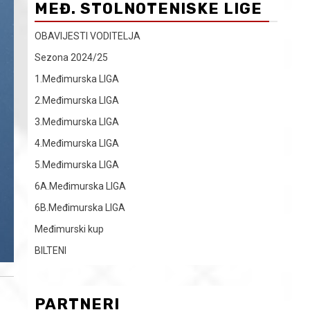
MEĐ. STOLNOTENISKE LIGE
OBAVIJESTI VODITELJA
Sezona 2024/25
1.Međimurska LIGA
2.Međimurska LIGA
3.Međimurska LIGA
4.Međimurska LIGA
5.Međimurska LIGA
6A.Međimurska LIGA
6B.Međimurska LIGA
Međimurski kup
BILTENI
PARTNERI