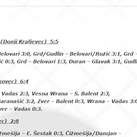
Donji Kraljevec) 5:5
Belovari 3:0, Grd/Gudlin – Belovari/Ružić 3:1, Grd 
ć 0:3, Grd – Belovari 1:3, Đuran – Glavak 3:1, Gudl
kovec) 6:4
– Vadas 2:3, Vesna Wrana – S. Balent 2:3,
aranašić 3:2, Zver – Balent 0:3, Wrana – Vadas 3:
ver – Vadas 0:3.
c) 2:8
ižmešija – E. Šestak 0:3, Čižmešija/Damjan –