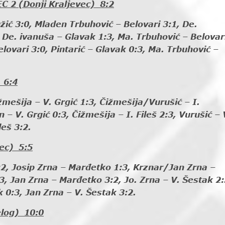
 2 (Donji Kraljevec) 8:2
ić 3:0, Mladen Trbuhović – Belovari 3:1, De.
 De. ivanuša – Glavak 1:3, Ma. Trbuhović – Belovar
elovari 3:0, Pintarić – Glavak 0:3, Ma. Trbuhović –
 6:4
žmešija – V. Grgić 1:3, Čižmešija/Vurušić – I.
– V. Grgić 0:3, Čižmešija – I. Fileš 2:3, Vurušić – 
leš 3:2.
ec) 5:5
3:2, Josip Zrna – Marđetko 1:3, Krznar/Jan Zrna –
, Jan Zrna – Marđetko 3:2, Jo. Zrna – V. Šestak 2:
 0:3, Jan Zrna – V. Šestak 3:2.
log) 10:0