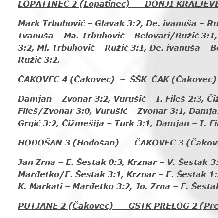
LOPATINEC 2 (Lopatinec) – DONJI KRALJEVEC
Mark Trbuhović – Glavak 3:2, De. ivanuša – Ruž
Ivanuša – Ma. Trbuhović – Belovari/Ružić 3:1,
3:2, Ml. Trbuhović – Ružić 3:1, De. ivanuša – B
Ružić 3:2.
ČAKOVEC 4 (Čakovec) – ŠŠK ČAK (Čakovec)
Damjan – Zvonar 3:2, Vurušić – I. Fileš 2:3, Či
Fileš/Zvonar 3:0, Vurušić – Zvonar 3:1, Damjan 
Grgić 3:2, Čižmešija – Turk 3:1, Damjan – I. Fi
HODOŠAN 3 (Hodošan) – ČAKOVEC 3 (Čakov
Jan Zrna – E. Šestak 0:3, Krznar – V. Šestak 
Marđetko/E. Šestak 3:1, Krznar – E. Šestak 1:3
K. Markati – Marđetko 3:2, Jo. Zrna – E. Šestak
PUTJANE 2 (Čakovec) – GSTK PRELOG 2 (Pre