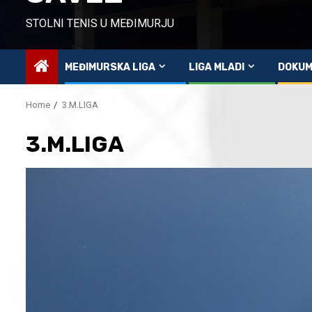
STOLNI TENIS U MEĐIMURJU
MEĐIMURSKA LIGA
LIGA MLADI
DOKUM
Home
3.M.LIGA
3.M.LIGA